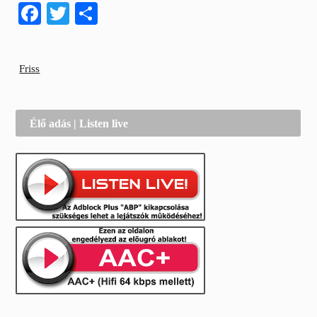
Facebook
Twitter
Share
Friss
Élő adás | Listen live