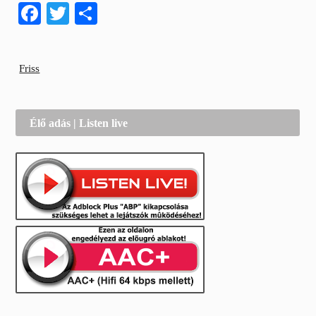
Facebook
Twitter
Share
Friss
Élő adás | Listen live