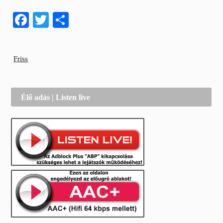
Facebook
Twitter
Share
Friss
Élő adás | Listen live